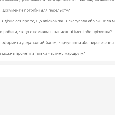
і документи потрібні для перельоту?
 я дізнаюся про те, що авіакомпанія скасувала або змінила м
 робити, якщо є помилка в написанні імені або прізвища?
к оформити додатковий багаж, харчування або перевезення
и можна пролетіти тільки частину маршруту?
 скасувати платіж за авіаквиток?
 здійснити доплату по квитку або за додатковий багаж?
даткова послуга від постачальника «Онлайн-реєстрація», як
исок постачальників послуг
егламент повернення коштів
 підтвердити скасування здійснення платежу або зміни по к
не обрав онлайн-реєстрацію під час бронювання. Чи можна д
 внести зміни в авіаквиток?
 таке реєстрація на рейс?
ою буває реєстрація?
гальні рекомендації для самостійної реєстрації