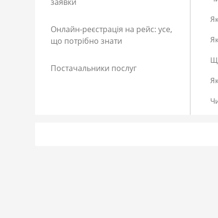
заявки
Як
Онлайн-реєстрація на рейс: усе,
Як
що потрібно знати
Що
Постачальники послуг
Я
Ч
Як
Як
До
Сп
Р
Як
Я 
Як
Що
Як
За