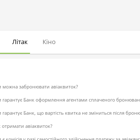
Літак
Кіно
и можна забронювати авіаквиток?
и гарантує Банк оформлення агентами сплаченого бронюван
 гарантує Банк, що вартість квитка не зміниться після брон
 отримати авіаквиток?
 є комісія у разі самостійного здійснення платежу за авіакви