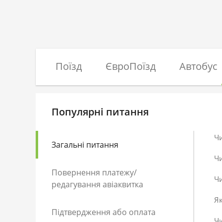
Поїзд
ЄвроПоїзд
Автобус
Популярні питання
Ч
Загальні питання
Ч
Повернення платежу/
Чи
редагування авіаквитка
Як
Підтвердження або оплата
Чи