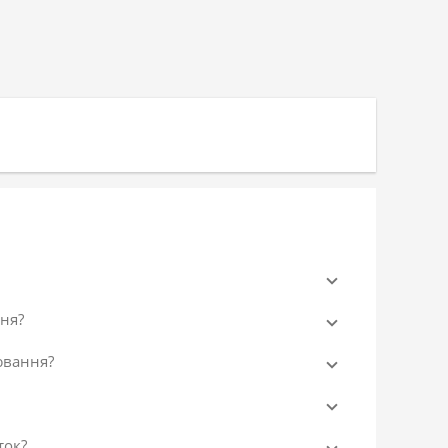
ня?
ювання?
ток?