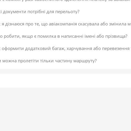
і документи потрібні для перельоту?
 я дізнаюся про те, що авіакомпанія скасувала або змінила м
 робити, якщо є помилка в написанні імені або прізвища?
к оформити додатковий багаж, харчування або перевезення
и можна пролетіти тільки частину маршруту?
 скасувати платіж за авіаквиток?
 здійснити доплату по квитку або за додатковий багаж?
даткова послуга від постачальника «Онлайн-реєстрація», як
исок постачальників послуг
егламент повернення коштів
 підтвердити скасування здійснення платежу або зміни по к
не обрав онлайн-реєстрацію під час бронювання. Чи можна д
 внести зміни в авіаквиток?
 таке реєстрація на рейс?
ою буває реєстрація?
гальні рекомендації для самостійної реєстрації