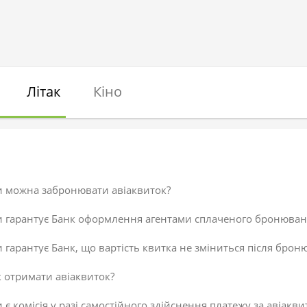
Літак
Кіно
и можна забронювати авіаквиток?
и гарантує Банк оформлення агентами сплаченого бронюван
 гарантує Банк, що вартість квитка не зміниться після брон
 отримати авіаквиток?
 є комісія у разі самостійного здійснення платежу за авіакви