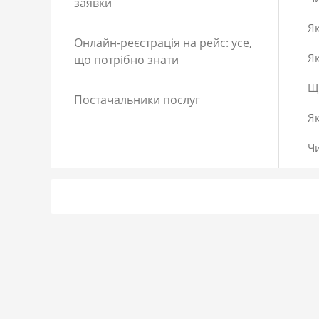
заявки
Як
Онлайн-реєстрація на рейс: усе,
Як
що потрібно знати
Що
Постачальники послуг
Я
Ч
Як
Як
До
Сп
Р
Як
Я 
Як
Що
Як
За