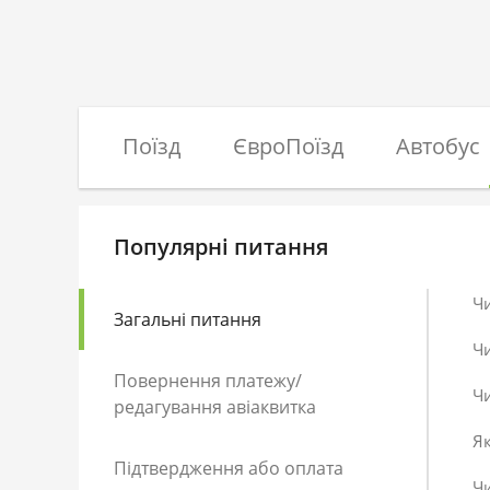
Поїзд
ЄвроПоїзд
Автобус
Популярні питання
Ч
Загальні питання
Ч
Повернення платежу/
Чи
редагування авіаквитка
Як
Підтвердження або оплата
Чи