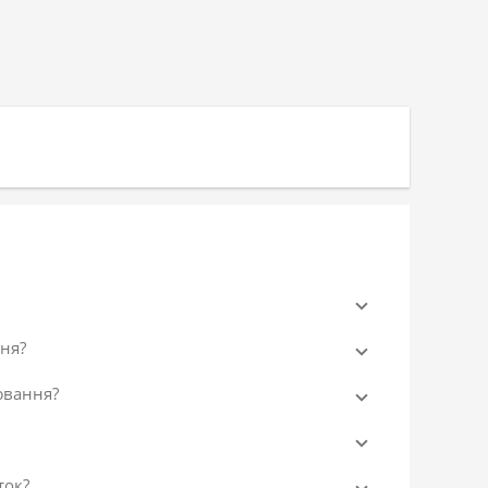
ня?
ювання?
ток?