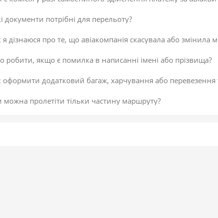
і документи потрібні для перельоту?
 я дізнаюся про те, що авіакомпанія скасувала або змінила м
 робити, якщо є помилка в написанні імені або прізвища?
к оформити додатковий багаж, харчування або перевезення
и можна пролетіти тільки частину маршруту?
 скасувати платіж за авіаквиток?
 здійснити доплату по квитку або за додатковий багаж?
даткова послуга від постачальника «Онлайн-реєстрація», як
исок постачальників послуг
егламент повернення коштів
 підтвердити скасування здійснення платежу або зміни по к
не обрав онлайн-реєстрацію під час бронювання. Чи можна д
 внести зміни в авіаквиток?
 таке реєстрація на рейс?
ою буває реєстрація?
гальні рекомендації для самостійної реєстрації