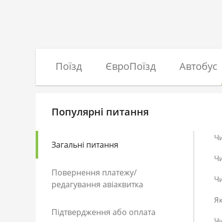
Поїзд
ЄвроПоїзд
Автобус
Популярні питання
Ч
Загальні питання
Ч
Повернення платежу/
Чи
редагування авіаквитка
Як
Підтвердження або оплата
Чи