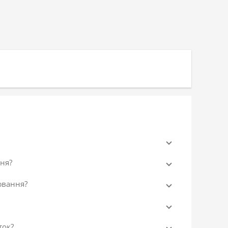
ня?
ювання?
ток?