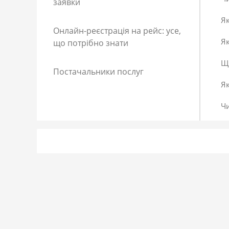
заявки
Як
Онлайн-реєстрація на рейс: усе,
Як
що потрібно знати
Що
Постачальники послуг
Я
Ч
Як
Як
До
Сп
Р
Як
Я 
Як
Що
Як
За