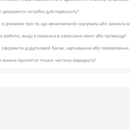
і документи потрібні для перельоту?
 я дізнаюся про те, що авіакомпанія скасувала або змінила м
 робити, якщо є помилка в написанні імені або прізвища?
к оформити додатковий багаж, харчування або перевезення
и можна пролетіти тільки частину маршруту?
 скасувати платіж за авіаквиток?
 здійснити доплату по квитку або за додатковий багаж?
даткова послуга від постачальника «Онлайн-реєстрація», як
исок постачальників послуг
егламент повернення коштів
 підтвердити скасування здійснення платежу або зміни по к
не обрав онлайн-реєстрацію під час бронювання. Чи можна д
 внести зміни в авіаквиток?
 таке реєстрація на рейс?
ою буває реєстрація?
гальні рекомендації для самостійної реєстрації