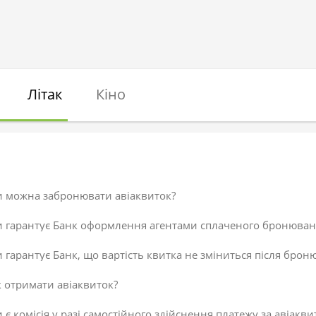
Літак
Кіно
и можна забронювати авіаквиток?
и гарантує Банк оформлення агентами сплаченого бронюван
 гарантує Банк, що вартість квитка не зміниться після брон
 отримати авіаквиток?
 є комісія у разі самостійного здійснення платежу за авіакви