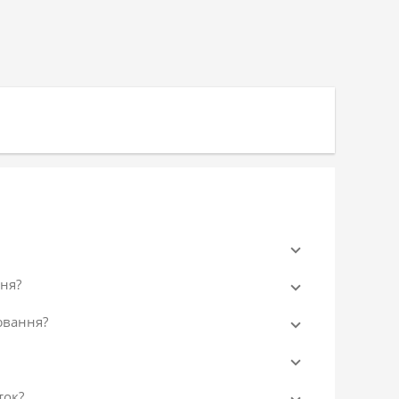
ня?
ювання?
ток?