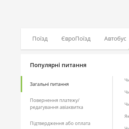
Поїзд
ЄвроПоїзд
Автобус
Популярні питання
Ч
Загальні питання
Ч
Повернення платежу/
Чи
редагування авіаквитка
Як
Підтвердження або оплата
Чи