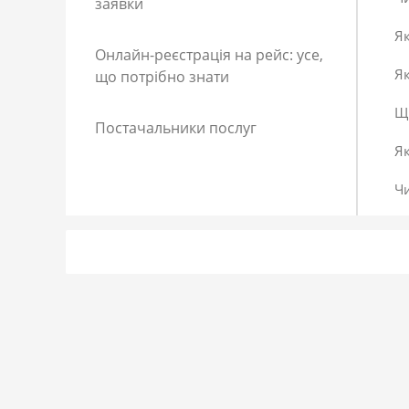
заявки
Як
Онлайн-реєстрація на рейс: усе,
Як
що потрібно знати
Що
Постачальники послуг
Я
Ч
Як
Як
До
Сп
Р
Як
Я 
Як
Що
Як
За