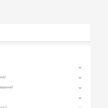
ня?
ювання?
ток?