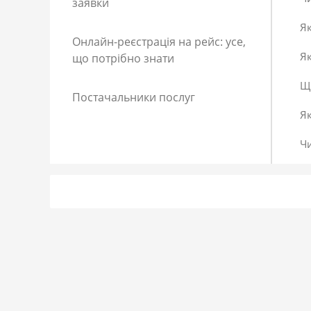
заявки
Як
Онлайн-реєстрація на рейс: усе,
Як
що потрібно знати
Що
Постачальники послуг
Я
Ч
Як
Як
До
Сп
Р
Як
Я 
Як
Що
Як
За