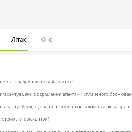
Літак
Кіно
и можна забронювати авіаквиток?
и гарантує Банк оформлення агентами сплаченого бронюван
 гарантує Банк, що вартість квитка не зміниться після брон
 отримати авіаквиток?
 є комісія у разі самостійного здійснення платежу за авіакви