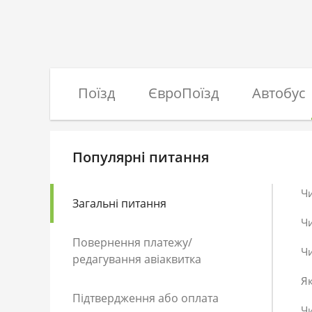
Поїзд
ЄвроПоїзд
Автобус
Популярні питання
Ч
Загальні питання
Ч
Повернення платежу/
Чи
редагування авіаквитка
Як
Підтвердження або оплата
Чи