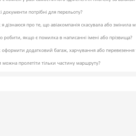
і документи потрібні для перельоту?
 я дізнаюся про те, що авіакомпанія скасувала або змінила м
 робити, якщо є помилка в написанні імені або прізвища?
к оформити додатковий багаж, харчування або перевезення
и можна пролетіти тільки частину маршруту?
 скасувати платіж за авіаквиток?
 здійснити доплату по квитку або за додатковий багаж?
даткова послуга від постачальника «Онлайн-реєстрація», як
исок постачальників послуг
егламент повернення коштів
 підтвердити скасування здійснення платежу або зміни по к
не обрав онлайн-реєстрацію під час бронювання. Чи можна д
 внести зміни в авіаквиток?
 таке реєстрація на рейс?
ою буває реєстрація?
гальні рекомендації для самостійної реєстрації