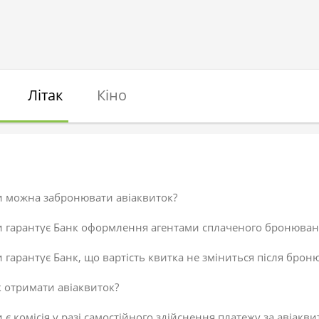
Літак
Кіно
и можна забронювати авіаквиток?
и гарантує Банк оформлення агентами сплаченого бронюван
 гарантує Банк, що вартість квитка не зміниться після брон
 отримати авіаквиток?
 є комісія у разі самостійного здійснення платежу за авіакви