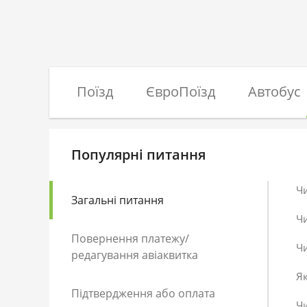
Поїзд
ЄвроПоїзд
Автобус
Популярні питання
Ч
Загальні питання
Ч
Повернення платежу/
Чи
редагування авіаквитка
Як
Підтвердження або оплата
Чи