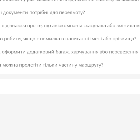
і документи потрібні для перельоту?
 я дізнаюся про те, що авіакомпанія скасувала або змінила м
 робити, якщо є помилка в написанні імені або прізвища?
к оформити додатковий багаж, харчування або перевезення
и можна пролетіти тільки частину маршруту?
 скасувати платіж за авіаквиток?
 здійснити доплату по квитку або за додатковий багаж?
даткова послуга від постачальника «Онлайн-реєстрація», як
исок постачальників послуг
егламент повернення коштів
 підтвердити скасування здійснення платежу або зміни по к
не обрав онлайн-реєстрацію під час бронювання. Чи можна д
 внести зміни в авіаквиток?
 таке реєстрація на рейс?
ою буває реєстрація?
гальні рекомендації для самостійної реєстрації