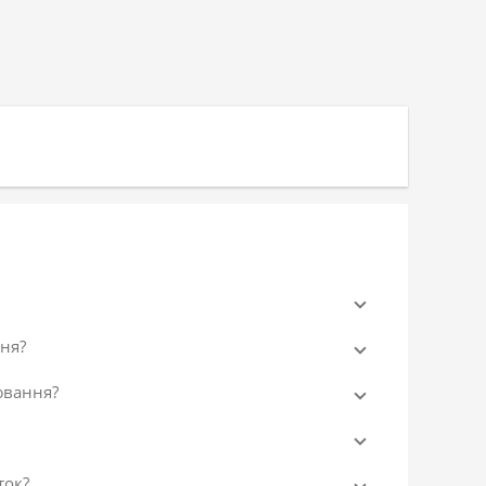
ня?
ювання?
ток?