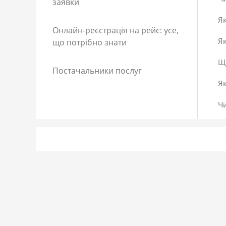
заявки
Як
Онлайн-реєстрація на рейс: усе,
Як
що потрібно знати
Що
Постачальники послуг
Я
Ч
Як
Як
До
Сп
Р
Як
Я 
Як
Що
Як
За