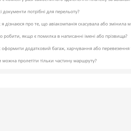
і документи потрібні для перельоту?
 я дізнаюся про те, що авіакомпанія скасувала або змінила м
 робити, якщо є помилка в написанні імені або прізвища?
к оформити додатковий багаж, харчування або перевезення
и можна пролетіти тільки частину маршруту?
 скасувати платіж за авіаквиток?
 здійснити доплату по квитку або за додатковий багаж?
даткова послуга від постачальника «Онлайн-реєстрація», як
исок постачальників послуг
егламент повернення коштів
 підтвердити скасування здійснення платежу або зміни по к
не обрав онлайн-реєстрацію під час бронювання. Чи можна д
 внести зміни в авіаквиток?
 таке реєстрація на рейс?
ою буває реєстрація?
гальні рекомендації для самостійної реєстрації