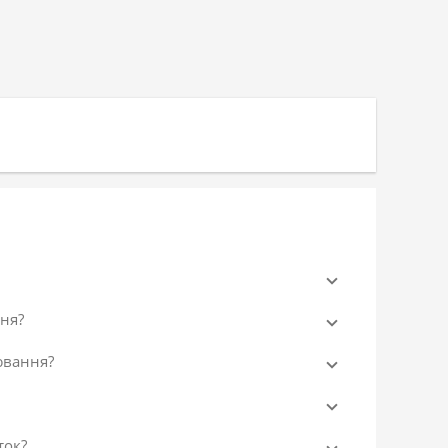
ня?
ювання?
ток?