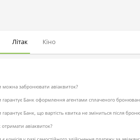
Літак
Кіно
и можна забронювати авіаквиток?
и гарантує Банк оформлення агентами сплаченого бронюван
 гарантує Банк, що вартість квитка не зміниться після брон
 отримати авіаквиток?
 є комісія у разі самостійного здійснення платежу за авіакви