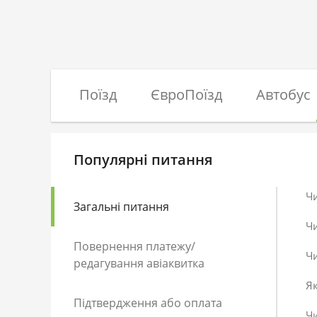
Поїзд
ЄвроПоїзд
Автобус
Популярні питання
Ч
Загальні питання
Ч
Повернення платежу/
Чи
редагування авіаквитка
Як
Підтвердження або оплата
Чи