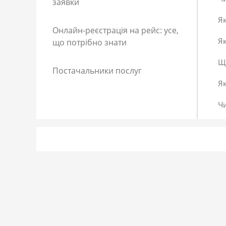
заявки
Як
Онлайн-реєстрація на рейс: усе,
Як
що потрібно знати
Що
Постачальники послуг
Я
Ч
Як
Як
До
Сп
Р
Як
Я 
Як
Що
Як
За