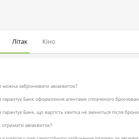
Літак
Кіно
и можна забронювати авіаквиток?
и гарантує Банк оформлення агентами сплаченого бронюван
 гарантує Банк, що вартість квитка не зміниться після брон
 отримати авіаквиток?
 є комісія у разі самостійного здійснення платежу за авіакви