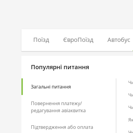
Поїзд
ЄвроПоїзд
Автобус
Популярні питання
Ч
Загальні питання
Ч
Повернення платежу/
Чи
редагування авіаквитка
Як
Підтвердження або оплата
Чи