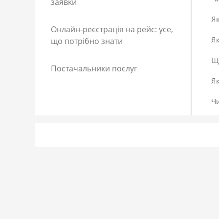
заявки
Як
Онлайн-реєстрація на рейс: усе,
Як
що потрібно знати
Що
Постачальники послуг
Я
Ч
Як
Як
До
Сп
Р
Як
Я 
Як
Що
Як
За