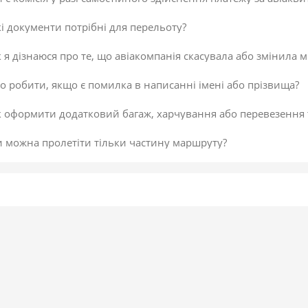
і документи потрібні для перельоту?
 я дізнаюся про те, що авіакомпанія скасувала або змінила м
 робити, якщо є помилка в написанні імені або прізвища?
к оформити додатковий багаж, харчування або перевезення
и можна пролетіти тільки частину маршруту?
 скасувати платіж за авіаквиток?
 здійснити доплату по квитку або за додатковий багаж?
даткова послуга від постачальника «Онлайн-реєстрація», як
исок постачальників послуг
егламент повернення коштів
 підтвердити скасування здійснення платежу або зміни по к
не обрав онлайн-реєстрацію під час бронювання. Чи можна д
 внести зміни в авіаквиток?
 таке реєстрація на рейс?
ою буває реєстрація?
гальні рекомендації для самостійної реєстрації