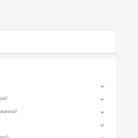
ня?
ювання?
ток?