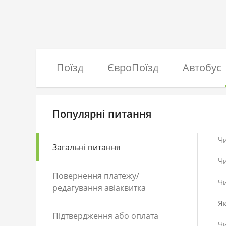
Поїзд
ЄвроПоїзд
Автобус
Популярні питання
Ч
Загальні питання
Ч
Повернення платежу/
Чи
редагування авіаквитка
Як
Підтвердження або оплата
Чи