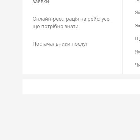
заявки
Як
Онлайн-реєстрація на рейс: усе,
Як
що потрібно знати
Що
Постачальники послуг
Я
Ч
Як
Як
До
Сп
Р
Як
Я 
Як
Що
Як
За