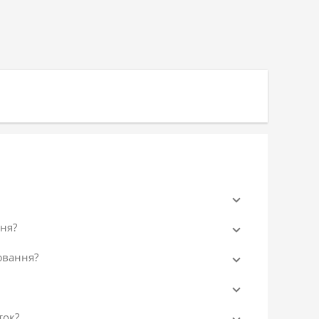
ня?
ювання?
ток?