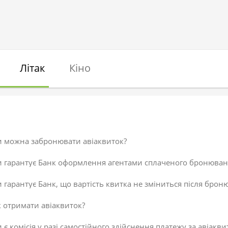
Літак
Кіно
и можна забронювати авіаквиток?
и гарантує Банк оформлення агентами сплаченого бронюван
 гарантує Банк, що вартість квитка не зміниться після брон
 отримати авіаквиток?
 є комісія у разі самостійного здійснення платежу за авіакви