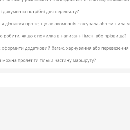
і документи потрібні для перельоту?
 я дізнаюся про те, що авіакомпанія скасувала або змінила м
 робити, якщо є помилка в написанні імені або прізвища?
к оформити додатковий багаж, харчування або перевезення
и можна пролетіти тільки частину маршруту?
 скасувати платіж за авіаквиток?
 здійснити доплату по квитку або за додатковий багаж?
даткова послуга від постачальника «Онлайн-реєстрація», як
исок постачальників послуг
егламент повернення коштів
 підтвердити скасування здійснення платежу або зміни по к
не обрав онлайн-реєстрацію під час бронювання. Чи можна д
 внести зміни в авіаквиток?
 таке реєстрація на рейс?
ою буває реєстрація?
гальні рекомендації для самостійної реєстрації