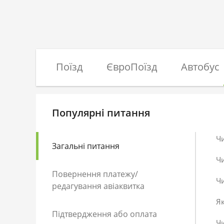
Поїзд
ЄвроПоїзд
Автобус
Популярні питання
Ч
Загальні питання
Ч
Повернення платежу/
Чи
редагування авіаквитка
Як
Підтвердження або оплата
Чи