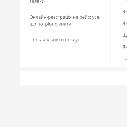
заявки
Як
Онлайн-реєстрація на рейс: усе,
Як
що потрібно знати
Що
Постачальники послуг
Я
Ч
Як
Як
До
Сп
Р
Як
Я 
Як
Що
Як
За