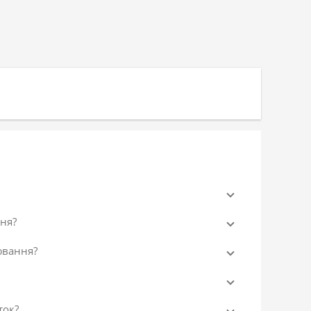
ня?
ювання?
ток?