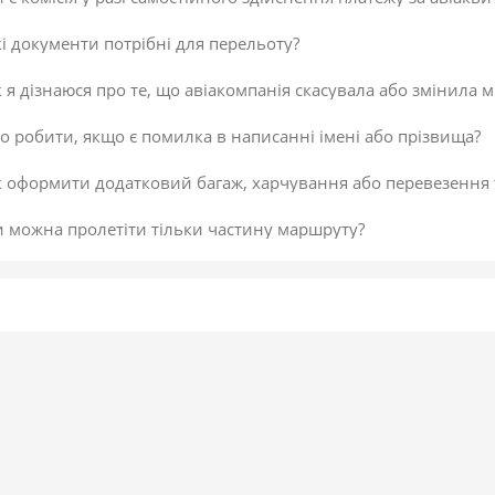
і документи потрібні для перельоту?
 я дізнаюся про те, що авіакомпанія скасувала або змінила м
 робити, якщо є помилка в написанні імені або прізвища?
к оформити додатковий багаж, харчування або перевезення
и можна пролетіти тільки частину маршруту?
 скасувати платіж за авіаквиток?
 здійснити доплату по квитку або за додатковий багаж?
даткова послуга від постачальника «Онлайн-реєстрація», як
исок постачальників послуг
егламент повернення коштів
 підтвердити скасування здійснення платежу або зміни по к
не обрав онлайн-реєстрацію під час бронювання. Чи можна д
 внести зміни в авіаквиток?
 таке реєстрація на рейс?
ою буває реєстрація?
гальні рекомендації для самостійної реєстрації