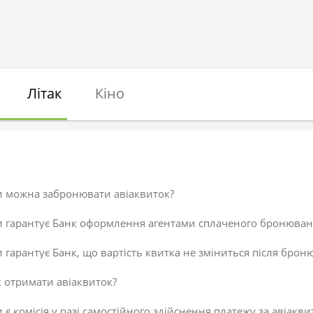
Літак
Кіно
и можна забронювати авіаквиток?
и гарантує Банк оформлення агентами сплаченого бронюван
 гарантує Банк, що вартість квитка не зміниться після брон
 отримати авіаквиток?
 є комісія у разі самостійного здійснення платежу за авіакви