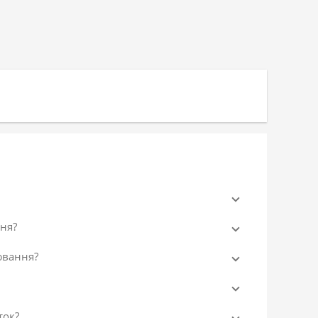
ня?
ювання?
ток?