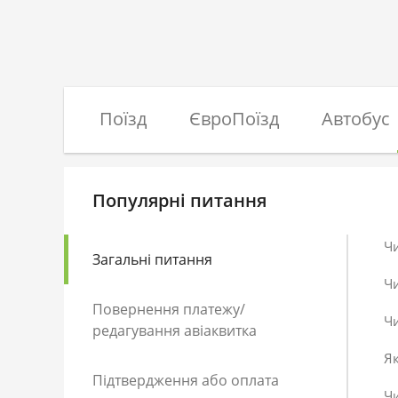
Поїзд
ЄвроПоїзд
Автобус
Популярні питання
Ч
Загальні питання
Ч
Повернення платежу/
Чи
редагування авіаквитка
Як
Підтвердження або оплата
Чи