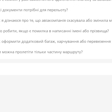
і документи потрібні для перельоту?
 я дізнаюся про те, що авіакомпанія скасувала або змінила м
 робити, якщо є помилка в написанні імені або прізвища?
к оформити додатковий багаж, харчування або перевезення
и можна пролетіти тільки частину маршруту?
 скасувати платіж за авіаквиток?
 здійснити доплату по квитку або за додатковий багаж?
даткова послуга від постачальника «Онлайн-реєстрація», як
исок постачальників послуг
егламент повернення коштів
 підтвердити скасування здійснення платежу або зміни по к
не обрав онлайн-реєстрацію під час бронювання. Чи можна д
 внести зміни в авіаквиток?
 таке реєстрація на рейс?
ою буває реєстрація?
гальні рекомендації для самостійної реєстрації