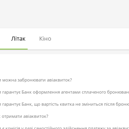
Літак
Кіно
и можна забронювати авіаквиток?
и гарантує Банк оформлення агентами сплаченого бронюван
 гарантує Банк, що вартість квитка не зміниться після брон
 отримати авіаквиток?
 є комісія у разі самостійного здійснення платежу за авіакви