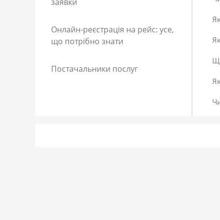
заявки
Як
Онлайн-реєстрація на рейс: усе,
Як
що потрібно знати
Що
Постачальники послуг
Я
Ч
Як
Як
До
Сп
Р
Як
Я 
Як
Що
Як
За