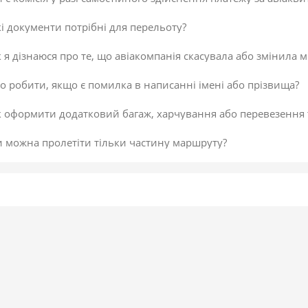
і документи потрібні для перельоту?
 я дізнаюся про те, що авіакомпанія скасувала або змінила м
 робити, якщо є помилка в написанні імені або прізвища?
к оформити додатковий багаж, харчування або перевезення
и можна пролетіти тільки частину маршруту?
 скасувати платіж за авіаквиток?
 здійснити доплату по квитку або за додатковий багаж?
даткова послуга від постачальника «Онлайн-реєстрація», як
исок постачальників послуг
егламент повернення коштів
 підтвердити скасування здійснення платежу або зміни по к
не обрав онлайн-реєстрацію під час бронювання. Чи можна д
 внести зміни в авіаквиток?
 таке реєстрація на рейс?
ою буває реєстрація?
гальні рекомендації для самостійної реєстрації