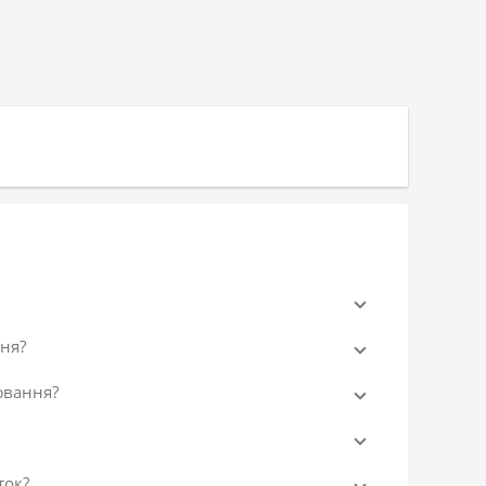
ня?
ювання?
ток?