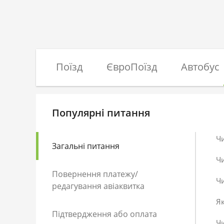
Поїзд
ЄвроПоїзд
Автобус
Популярні питання
Ч
Загальні питання
Ч
Повернення платежу/
Чи
редагування авіаквитка
Як
Підтвердження або оплата
Чи