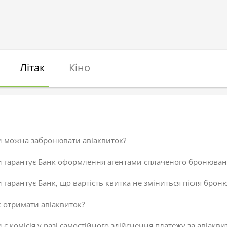
Літак
Кіно
и можна забронювати авіаквиток?
и гарантує Банк оформлення агентами сплаченого бронюван
 гарантує Банк, що вартість квитка не зміниться після брон
 отримати авіаквиток?
 є комісія у разі самостійного здійснення платежу за авіакви