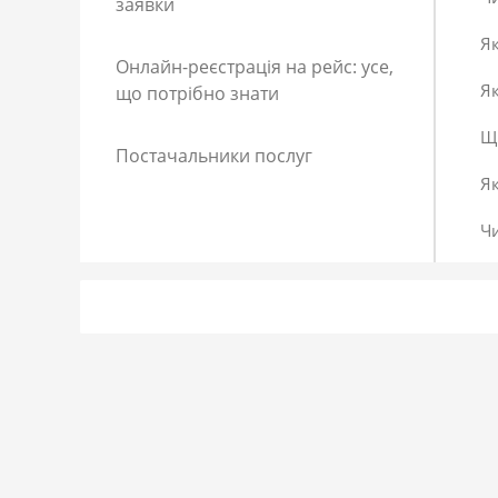
заявки
Як
Онлайн-реєстрація на рейс: усе,
Як
що потрібно знати
Що
Постачальники послуг
Я
Ч
Як
Як
До
Сп
Р
Як
Я 
Як
Що
Як
За