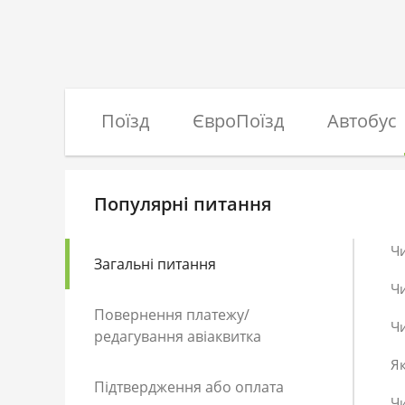
Поїзд
ЄвроПоїзд
Автобус
Популярні питання
Ч
Загальні питання
Ч
Повернення платежу/
Чи
редагування авіаквитка
Як
Підтвердження або оплата
Чи