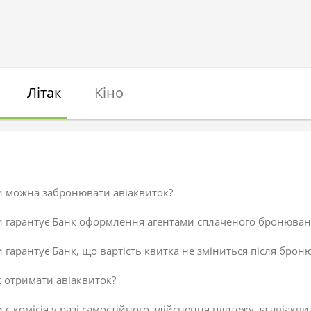
Літак
Кіно
и можна забронювати авіаквиток?
и гарантує Банк оформлення агентами сплаченого бронюван
 гарантує Банк, що вартість квитка не зміниться після брон
 отримати авіаквиток?
 є комісія у разі самостійного здійснення платежу за авіакви