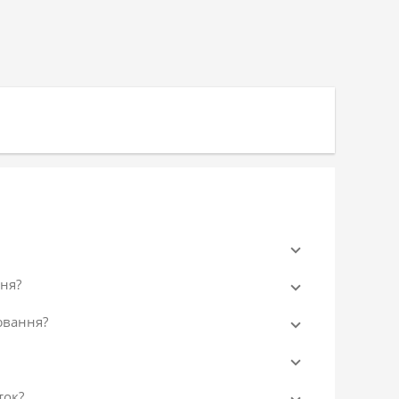
ня?
ювання?
ток?