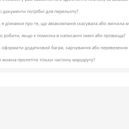
і документи потрібні для перельоту?
 я дізнаюся про те, що авіакомпанія скасувала або змінила м
 робити, якщо є помилка в написанні імені або прізвища?
к оформити додатковий багаж, харчування або перевезення
и можна пролетіти тільки частину маршруту?
 скасувати платіж за авіаквиток?
 здійснити доплату по квитку або за додатковий багаж?
даткова послуга від постачальника «Онлайн-реєстрація», як
исок постачальників послуг
егламент повернення коштів
 підтвердити скасування здійснення платежу або зміни по к
не обрав онлайн-реєстрацію під час бронювання. Чи можна д
 внести зміни в авіаквиток?
 таке реєстрація на рейс?
ою буває реєстрація?
гальні рекомендації для самостійної реєстрації