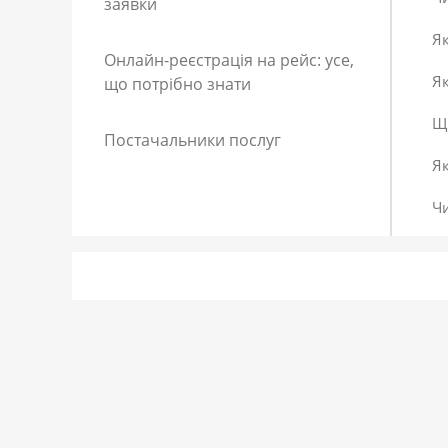
заявки
Як
Онлайн-реєстрація на рейс: усе,
Як
що потрібно знати
Що
Постачальники послуг
Я
Ч
Як
Як
До
Сп
Р
Як
Я 
Як
Що
Як
За