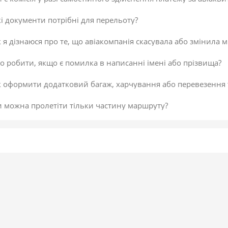
і документи потрібні для перельоту?
 я дізнаюся про те, що авіакомпанія скасувала або змінила м
 робити, якщо є помилка в написанні імені або прізвища?
к оформити додатковий багаж, харчування або перевезення
и можна пролетіти тільки частину маршруту?
 скасувати платіж за авіаквиток?
 здійснити доплату по квитку або за додатковий багаж?
даткова послуга від постачальника «Онлайн-реєстрація», як
исок постачальників послуг
егламент повернення коштів
 підтвердити скасування здійснення платежу або зміни по к
не обрав онлайн-реєстрацію під час бронювання. Чи можна д
 внести зміни в авіаквиток?
 таке реєстрація на рейс?
ою буває реєстрація?
гальні рекомендації для самостійної реєстрації