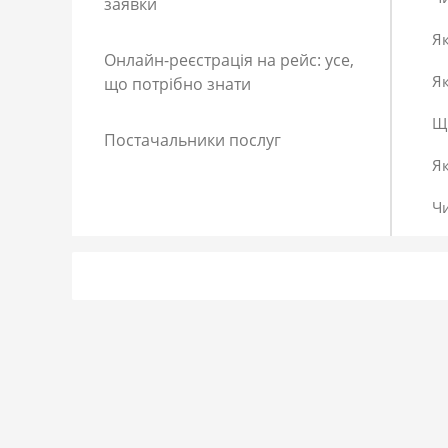
заявки
Як
Онлайн-реєстрація на рейс: усе,
Як
що потрібно знати
Що
Постачальники послуг
Я
Ч
Як
Як
До
Сп
Р
Як
Я 
Як
Що
Як
За