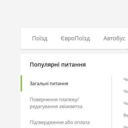
Поїзд
ЄвроПоїзд
Автобус
Популярні питання
Ч
Загальні питання
Ч
Повернення платежу/
Чи
редагування авіаквитка
Як
Підтвердження або оплата
Чи