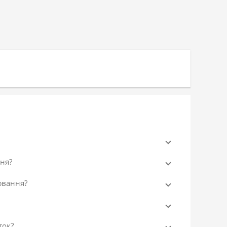
ня?
ювання?
ток?