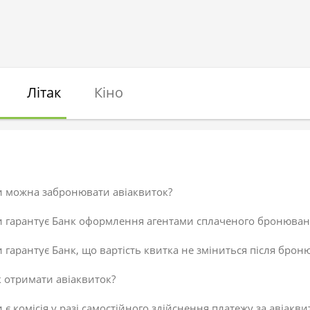
Літак
Кіно
и можна забронювати авіаквиток?
и гарантує Банк оформлення агентами сплаченого бронюван
 гарантує Банк, що вартість квитка не зміниться після брон
 отримати авіаквиток?
 є комісія у разі самостійного здійснення платежу за авіакви