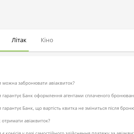
Літак
Кіно
и можна забронювати авіаквиток?
и гарантує Банк оформлення агентами сплаченого бронюван
 гарантує Банк, що вартість квитка не зміниться після брон
 отримати авіаквиток?
 є комісія у разі самостійного здійснення платежу за авіакви