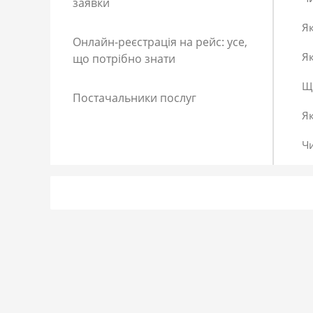
заявки
Як
Онлайн-реєстрація на рейс: усе,
Як
що потрібно знати
Що
Постачальники послуг
Я
Ч
Як
Як
До
Сп
Р
Як
Я 
Як
Що
Як
За