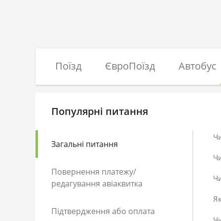
Поїзд
ЄвроПоїзд
Автобус
Популярні питання
Ч
Загальні питання
Ч
Повернення платежу/
Чи
редагування авіаквитка
Як
Підтвердження або оплата
Чи