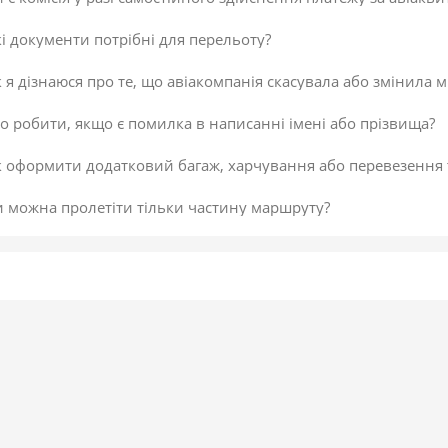
і документи потрібні для перельоту?
 я дізнаюся про те, що авіакомпанія скасувала або змінила м
 робити, якщо є помилка в написанні імені або прізвища?
к оформити додатковий багаж, харчування або перевезення
и можна пролетіти тільки частину маршруту?
 скасувати платіж за авіаквиток?
 здійснити доплату по квитку або за додатковий багаж?
даткова послуга від постачальника «Онлайн-реєстрація», як
исок постачальників послуг
егламент повернення коштів
 підтвердити скасування здійснення платежу або зміни по к
не обрав онлайн-реєстрацію під час бронювання. Чи можна д
 внести зміни в авіаквиток?
 таке реєстрація на рейс?
ою буває реєстрація?
гальні рекомендації для самостійної реєстрації