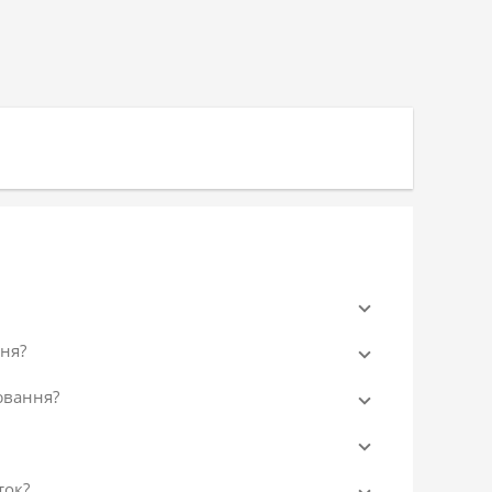
ня?
ювання?
ток?