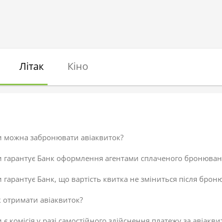
Літак
Кіно
и можна забронювати авіаквиток?
и гарантує Банк оформлення агентами сплаченого бронюван
 гарантує Банк, що вартість квитка не зміниться після брон
 отримати авіаквиток?
 є комісія у разі самостійного здійснення платежу за авіакви