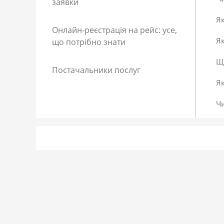
заявки
Як
Онлайн-реєстрація на рейс: усе,
Як
що потрібно знати
Що
Постачальники послуг
Я
Ч
Як
Як
До
Сп
Р
Як
Я 
Як
Що
Як
За