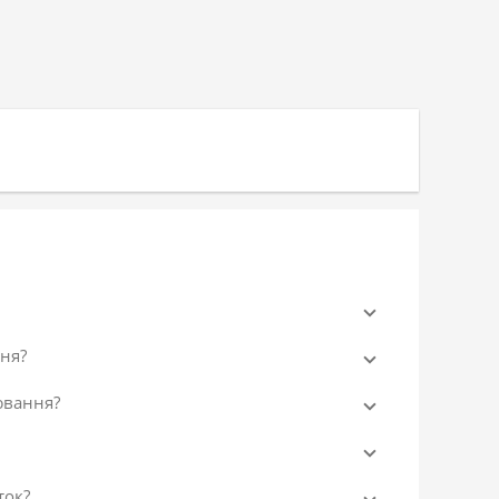
ня?
ювання?
ток?