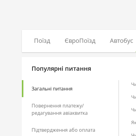
Поїзд
ЄвроПоїзд
Автобус
Популярні питання
Ч
Загальні питання
Ч
Повернення платежу/
Чи
редагування авіаквитка
Як
Підтвердження або оплата
Чи