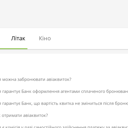
Літак
Кіно
и можна забронювати авіаквиток?
и гарантує Банк оформлення агентами сплаченого бронюван
 гарантує Банк, що вартість квитка не зміниться після брон
 отримати авіаквиток?
 є комісія у разі самостійного здійснення платежу за авіакви