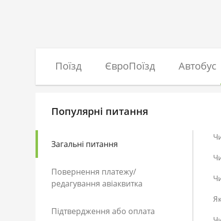
Поїзд
ЄвроПоїзд
Автобус
Популярні питання
Ч
Загальні питання
Ч
Повернення платежу/
Чи
редагування авіаквитка
Як
Підтвердження або оплата
Чи