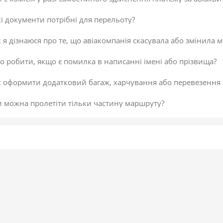
і документи потрібні для перельоту?
 я дізнаюся про те, що авіакомпанія скасувала або змінила м
 робити, якщо є помилка в написанні імені або прізвища?
к оформити додатковий багаж, харчування або перевезення
и можна пролетіти тільки частину маршруту?
 скасувати платіж за авіаквиток?
 здійснити доплату по квитку або за додатковий багаж?
даткова послуга від постачальника «Онлайн-реєстрація», як
исок постачальників послуг
егламент повернення коштів
 підтвердити скасування здійснення платежу або зміни по к
не обрав онлайн-реєстрацію під час бронювання. Чи можна д
 внести зміни в авіаквиток?
 таке реєстрація на рейс?
ою буває реєстрація?
гальні рекомендації для самостійної реєстрації