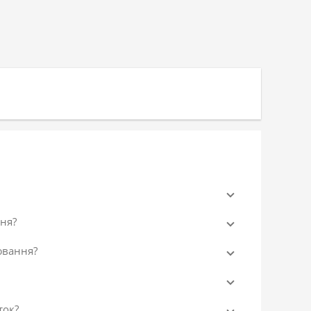
ня?
ювання?
ток?