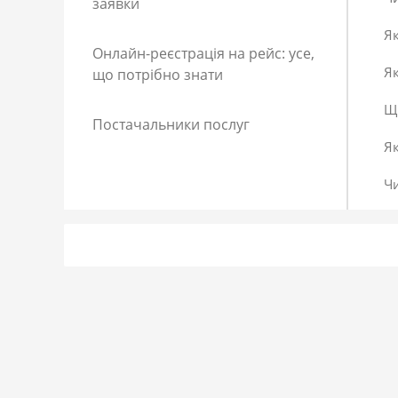
заявки
Як
Онлайн-реєстрація на рейс: усе,
Як
що потрібно знати
Що
Постачальники послуг
Я
Ч
Як
Як
До
Сп
Р
Як
Я 
Як
Що
Як
За