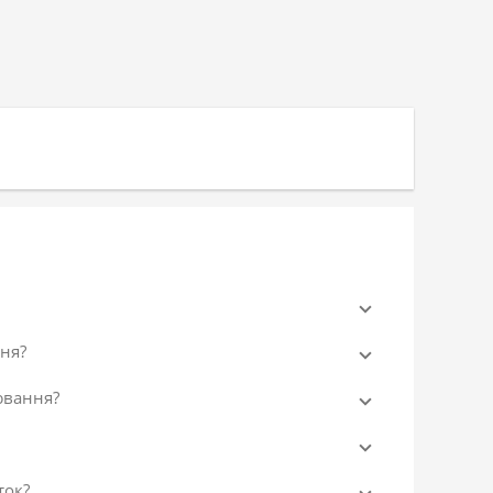
ня?
ювання?
ток?