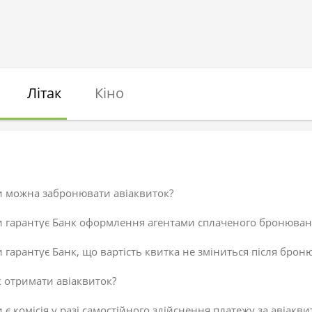
Літак
Кіно
и можна забронювати авіаквиток?
и гарантує Банк оформлення агентами сплаченого бронюван
 гарантує Банк, що вартість квитка не зміниться після брон
 отримати авіаквиток?
 є комісія у разі самостійного здійснення платежу за авіакви