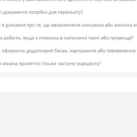
і документи потрібні для перельоту?
 я дізнаюся про те, що авіакомпанія скасувала або змінила м
 робити, якщо є помилка в написанні імені або прізвища?
к оформити додатковий багаж, харчування або перевезення
и можна пролетіти тільки частину маршруту?
 скасувати платіж за авіаквиток?
 здійснити доплату по квитку або за додатковий багаж?
даткова послуга від постачальника «Онлайн-реєстрація», як
исок постачальників послуг
егламент повернення коштів
 підтвердити скасування здійснення платежу або зміни по к
не обрав онлайн-реєстрацію під час бронювання. Чи можна д
 внести зміни в авіаквиток?
 таке реєстрація на рейс?
ою буває реєстрація?
гальні рекомендації для самостійної реєстрації