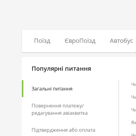
Поїзд
ЄвроПоїзд
Автобус
Популярні питання
Ч
Загальні питання
Ч
Повернення платежу/
Чи
редагування авіаквитка
Як
Підтвердження або оплата
Чи