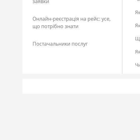
заявки
Як
Онлайн-реєстрація на рейс: усе,
Як
що потрібно знати
Що
Постачальники послуг
Я
Ч
Як
Як
До
Сп
Р
Як
Я 
Як
Що
Як
За