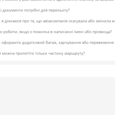
і документи потрібні для перельоту?
 я дізнаюся про те, що авіакомпанія скасувала або змінила м
 робити, якщо є помилка в написанні імені або прізвища?
к оформити додатковий багаж, харчування або перевезення
и можна пролетіти тільки частину маршруту?
 скасувати платіж за авіаквиток?
 здійснити доплату по квитку або за додатковий багаж?
даткова послуга від постачальника «Онлайн-реєстрація», як
исок постачальників послуг
егламент повернення коштів
 підтвердити скасування здійснення платежу або зміни по к
не обрав онлайн-реєстрацію під час бронювання. Чи можна д
 внести зміни в авіаквиток?
 таке реєстрація на рейс?
ою буває реєстрація?
гальні рекомендації для самостійної реєстрації