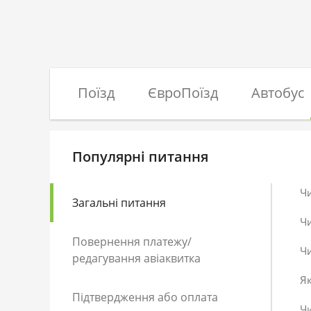
Поїзд
ЄвроПоїзд
Автобус
Популярні питання
Ч
Загальні питання
Ч
Повернення платежу/
Чи
редагування авіаквитка
Як
Підтвердження або оплата
Чи