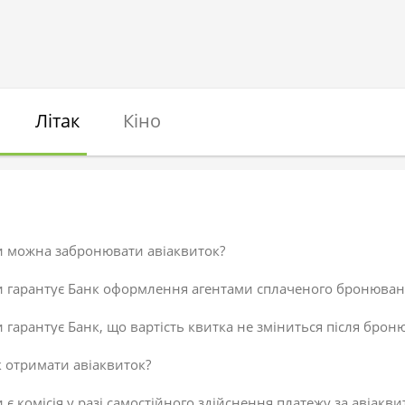
Літак
Кіно
и можна забронювати авіаквиток?
и гарантує Банк оформлення агентами сплаченого бронюван
 гарантує Банк, що вартість квитка не зміниться після брон
 отримати авіаквиток?
 є комісія у разі самостійного здійснення платежу за авіакви