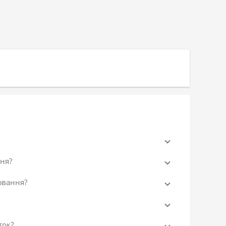
ня?
ювання?
ток?