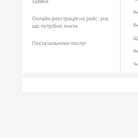
заявки
Як
Онлайн-реєстрація на рейс: усе,
Як
що потрібно знати
Що
Постачальники послуг
Я
Ч
Як
Як
До
Сп
Р
Як
Я 
Як
Що
Як
За