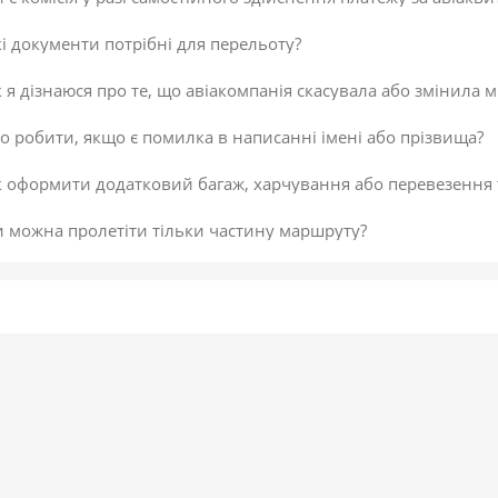
і документи потрібні для перельоту?
 я дізнаюся про те, що авіакомпанія скасувала або змінила м
 робити, якщо є помилка в написанні імені або прізвища?
к оформити додатковий багаж, харчування або перевезення
и можна пролетіти тільки частину маршруту?
 скасувати платіж за авіаквиток?
 здійснити доплату по квитку або за додатковий багаж?
даткова послуга від постачальника «Онлайн-реєстрація», як
исок постачальників послуг
егламент повернення коштів
 підтвердити скасування здійснення платежу або зміни по к
не обрав онлайн-реєстрацію під час бронювання. Чи можна д
 внести зміни в авіаквиток?
 таке реєстрація на рейс?
ою буває реєстрація?
гальні рекомендації для самостійної реєстрації