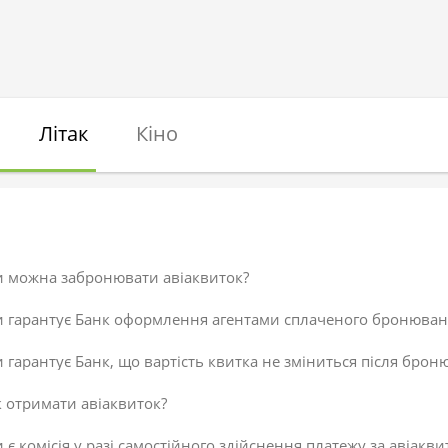
Літак
Кіно
и можна забронювати авіаквиток?
и гарантує Банк оформлення агентами сплаченого бронюван
 гарантує Банк, що вартість квитка не зміниться після брон
 отримати авіаквиток?
 є комісія у разі самостійного здійснення платежу за авіакви