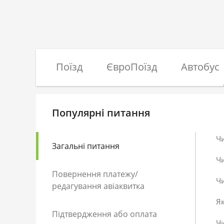
Поїзд
ЄвроПоїзд
Автобус
Популярні питання
Ч
Загальні питання
Ч
Повернення платежу/
Чи
редагування авіаквитка
Як
Підтвердження або оплата
Чи