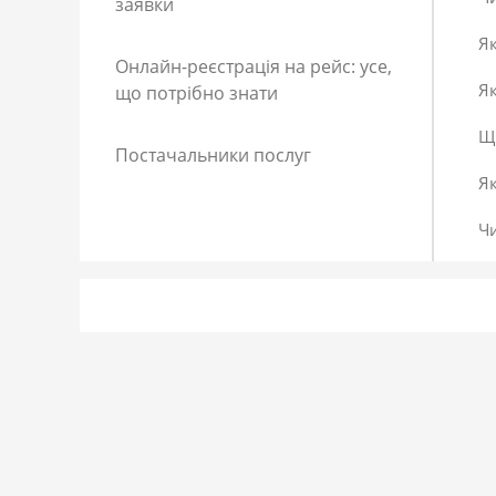
заявки
Як
Онлайн-реєстрація на рейс: усе,
Як
що потрібно знати
Що
Постачальники послуг
Я
Ч
Як
Як
До
Сп
Р
Як
Я 
Як
Що
Як
За