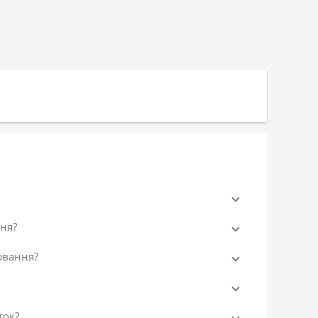
ня?
ювання?
ток?