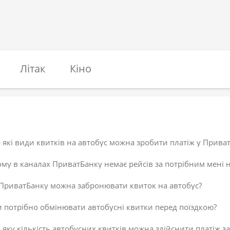
Літак
Кіно
 які види квитків на автобус можна зробити платіж у Прива
му в каналах ПриватБанку немає рейсів за потрібним мені н
 ПриватБанку можна забронювати квиток на автобус?
 потрібно обмінювати автобусні квитки перед поїздкою?
 яку кількість автобусних квитків можна здійснити платіж за