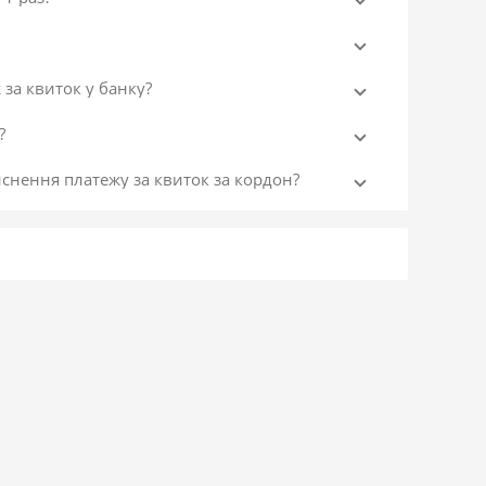
 за квиток у банку?
?
йснення платежу за квиток за кордон?
ка на автобус у каналах ПриватБанку?
и?