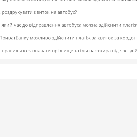
 роздрукувати квиток на автобус?
 який час до відправлення автобуса можна здійснити платіж
ПриватБанку можливо здійснити платіж за квиток за кордон
 правильно зазначати прізвище та ім’я пасажира під час зді
ий розмір комісії в разі здійснення платежу за квиток квит
 повернути платіж за квиток на автобус?
исок постачальників послуг
 можна скасувати платіж за квиток на автобус у разі помилк