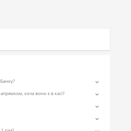
тБанку?
апрямком, хоча вони є в касі?
 1 раз?