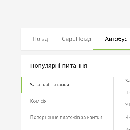
Поїзд
ЄвроПоїзд
Автобус
Популярні питання
За
Загальні питання
Чо
Комісія
У
Повернення платежів за квитки
Чи
За